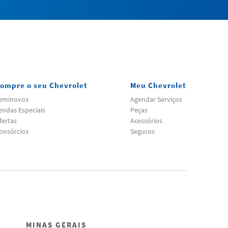
ompre o seu Chevrolet
Meu Chevrolet
eminovos
Agendar Serviços
endas Especiais
Peças
fertas
Acessórios
onsórcios
Seguros
MINAS GERAIS