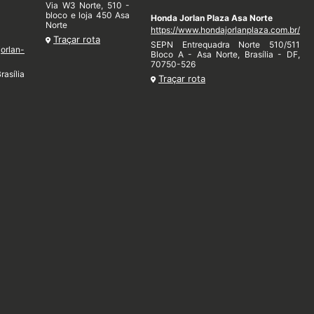
Via W3 Norte, 510 -
bloco e loja 450 Asa
Honda Jorlan Plaza Asa Norte
Norte
https://www.hondajorlanplaza.com.br/
Traçar rota
SEPN Entrequadra Norte 510/511
jorlan-
Bloco A - Asa Norte, Brasília - DF,
70750-526
rasília
Traçar rota