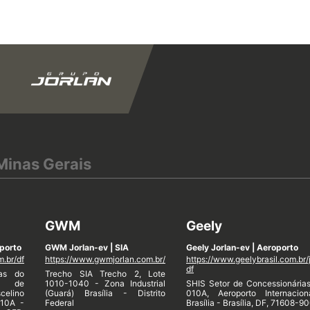
Minas Gerais
GWM
Geely
porto
GWM Jorlan-ev | SIA
Geely Jorlan-ev | Aeroporto
m.br/df
https://www.gwmjorlan.com.br/
https://www.geelybrasil.com.br/
df
ias do
Trecho SIA Trecho 2, Lote
al de
1010-1040 - Zona Industrial
SHIS Setor de Concessionária
celino
(Guará) Brasília - Distrito
010A, Aeroporto Internacio
010A -
Federal
Brasília - Brasília, DF, 71608-90