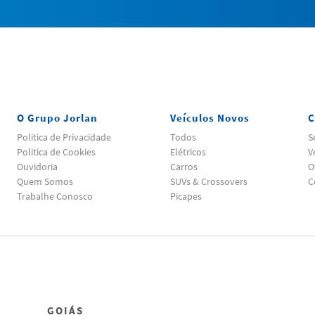
O Grupo Jorlan
Veículos Novos
C
Politica de Privacidade
Todos
S
Politica de Cookies
Elétricos
V
Ouvidoria
Carros
O
Quem Somos
SUVs & Crossovers
C
Trabalhe Conosco
Picapes
GOIÁS