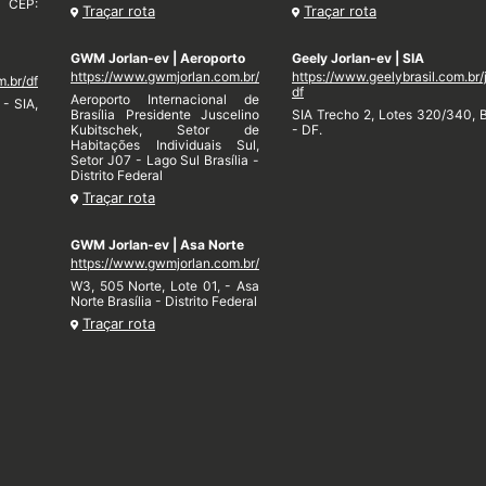
. CEP:
Traçar rota
Traçar rota
GWM Jorlan-ev | Aeroporto
Geely Jorlan-ev | SIA
https://www.gwmjorlan.com.br/
https://www.geelybrasil.com.br/
m.br/df
df
Aeroporto Internacional de
- SIA,
Brasília Presidente Juscelino
SIA Trecho 2, Lotes 320/340, B
Kubitschek, Setor de
- DF.
Habitações Individuais Sul,
Setor J07 - Lago Sul Brasília -
Distrito Federal
Traçar rota
GWM Jorlan-ev | Asa Norte
https://www.gwmjorlan.com.br/
W3, 505 Norte, Lote 01, - Asa
Norte Brasília - Distrito Federal
Traçar rota