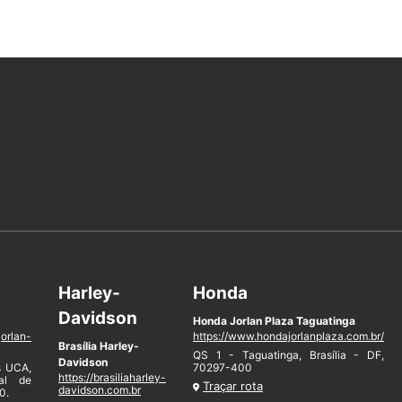
Harley-
Honda
Davidson
Honda Jorlan Plaza Taguatinga
jorlan-
https://www.hondajorlanplaza.com.br/
Brasília Harley-
QS 1 - Taguatinga, Brasília - DF,
Davidson
s UCA,
70297-400
https://brasiliaharley-
nal de
Traçar rota
davidson.com.br
0.