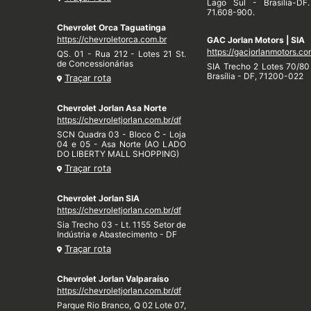
Lago Sul - Brasília-DF
71.608-900.
Chevrolet Orca Taguatinga
https://chevroletorca.com.br
GAC Jorlan Motors | SIA
https://gacjorlanmotors.co
QS. 01 - Rua 212 - Lotes 21 St.
de Concessionárias
SIA Trecho 2 Lotes 70/80 
Brasília - DF, 71200-022
Traçar rota
Chevrolet Jorlan Asa Norte
https://chevroletjorlan.com.br/df
SCN Quadra 03 - Bloco C - Loja
04 e 05 - Asa Norte (AO LADO
DO LIBERTY MALL SHOPPING)
Traçar rota
Chevrolet Jorlan SIA
https://chevroletjorlan.com.br/df
Sia Trecho 03 - Lt. 1155 Setor de
Indústria e Abastecimento - DF
Traçar rota
Chevrolet Jorlan Valparaíso
https://chevroletjorlan.com.br/df
Parque Rio Branco, Q 02 Lote 07,