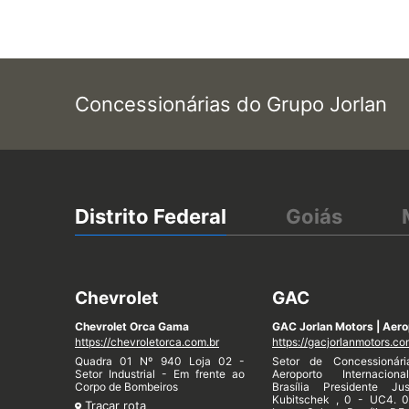
Concessionárias do Grupo Jorlan
Distrito Federal
Goiás
Chevrolet
GAC
Chevrolet Orca Gama
GAC Jorlan Motors | Aero
https://chevroletorca.com.br
https://gacjorlanmotors.co
Quadra 01 Nº 940 Loja 02 -
Setor de Concessionár
Setor Industrial - Em frente ao
Aeroporto Internacion
Corpo de Bombeiros
Brasília Presidente Jus
Kubitschek , 0 - UC4. 
Traçar rota