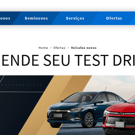
novos
Seminovos
Serviços
Ofertas
Home
Ofertas
Veículos novos
ENDE SEU TEST DR