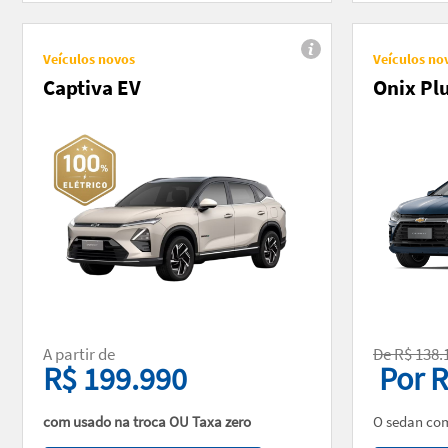
Veículos novos
Veículos no
Captiva EV
Onix Pl
A partir de
De R$ 138.
R$ 199.990
Por R
com usado na troca OU Taxa zero
O sedan com