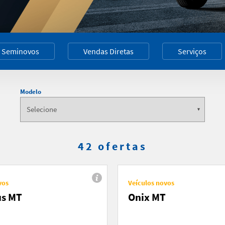
Seminovos
Vendas Diretas
Serviços
Modelo
42 ofertas
vos
Veículos novos
us MT
Onix MT