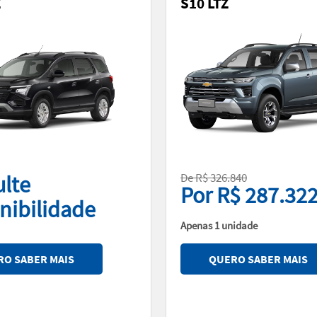
Z
S10 LTZ
De R$ 326.840
lte
Por R$ 287.32
nibilidade
Apenas 1 unidade
O SABER MAIS
QUERO SABER MAIS