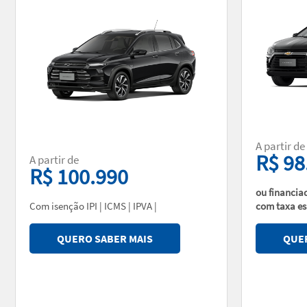
A partir de
R$ 98
A partir de
R$ 100.990
ou financia
Com isenção IPI | ICMS | IPVA |
com taxa es
QUERO SABER MAIS
QUER